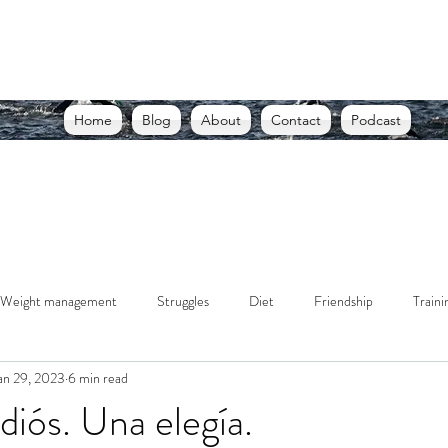
THE USELESS RUNNER, A BLOG
d racing through struggle. Writing through lessons. Living
Home
Blog
About
Contact
Podcast
Weight management
Struggles
Diet
Friendship
Traini
an 29, 2023
6 min read
diós. Una elegía.