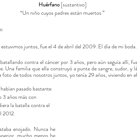
Huérfano
 [sustantivo]
“Un niño cuyos padres están muertos.”
M.
 estuvimos juntos, fue el 4 de abril del 2009. El día de mi boda.
tallando contra el cáncer por 3 años, pero aún seguía allí, fuer
. Una familia que ella construyó a punta de sangre, sudor, y lá
 foto de todos nosotros juntos, yo tenía 29 años, viviendo en el
habían pasado bastante 
o 3 años más con 
era la batalla contra el 
l 2012.
staba enojado. Nunca he 
uperior, mucho menos he 