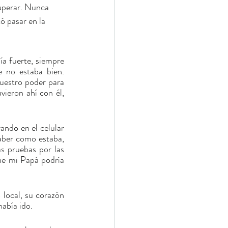
uperar. Nunca 
ó pasar en la 
a fuerte, siempre 
 no estaba bien. 
estro poder para 
ieron ahí con él, 
ndo en el celular 
aber como estaba, 
s pruebas por las 
ue mi Papá podría 
local, su corazón 
 había ido.