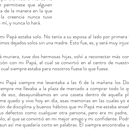
 permitiese que alguien 
de la manera en la que 
a creencia nunca tuvo 
 mí, y nunca lo hará.
 mi Papá estaba solo. No tenía a su esposa al lado por primera
uimos dejados solos sin una madre. Esto fue, es, y será muy injus
muriera, tuve dos hermosas hijas, volví a reconectar más con
ación con mi Papá, el cual se convirtió en el centro de nuest
l cual siempre estaba para nosotros fuese lo que fuese.
mi Papá siempre me levantaba a las 6 de la mañana los Dom
Siempre me llevaba a la plaza de mercado a comprar todo lo q
 de eso, desayunábamos en una caseta dentro de aquella pla
me quedo y vivo hoy en día, esas memorias en las cuales yo e
ción de disciplina y buenos hábitos que mi Papá me estaba ense
sus defectos como cualquier otra persona, pero era mi padre,
, al que se convirtió en mi mejor amigo y mi confidente. Podrí
aun así me quedaría corto en palabras. El siempre encontraba un