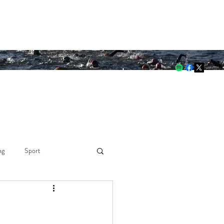
 through both.
ng
Sport