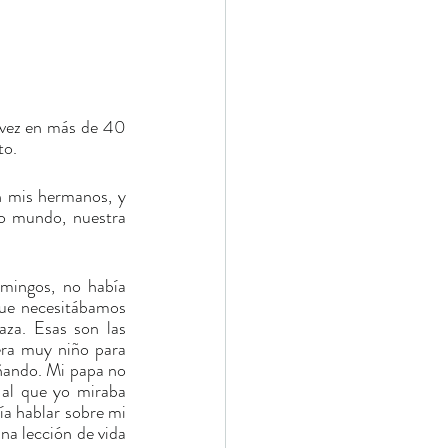
 vez en más de 40 
to.
 mis hermanos, y 
ro mundo, nuestra 
ingos, no había 
ue necesitábamos 
za. Esas son las 
ra muy niño para 
ñando. Mi papa no 
 al que yo miraba 
a hablar sobre mi 
a lección de vida 