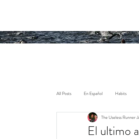
Running an
All Posts
En Español
Habits
The Useless Runner
J
El ultimo a