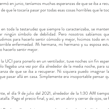
rmó en junio, teníamos muchas esperanzas de que se iba a rec
de que le tocaría pasar por todas esas cosas horribles que le toc
en toda la testarudez que siempre lo caracterizaba, se mantení
r ningún símbolo de debilidad. Pero nosotros sabíamos que
dimos para hacerlo sentir cómodo y mejor, hicimos todo en nu
orrible enfermedad. Mi hermana, mi hermano y su esposa estuv
 hacerlo sentir mejor.
la UCI para ponerlo en un ventilador, tuve noches sin fin espera
lo llegaba una vez por día alrededor de la media noche, para s
anza de que se iba a recuperar. Ni siquiera puedo imaginar la
 que pasar allá en casa. Simplemente era insoportable pensar q
e, el día 9 de julio del 2021, alrededor de la 1:30 AM tiempo 
batalla. Pago el precio final, y así, en un abrir y cerrar de ojos, se