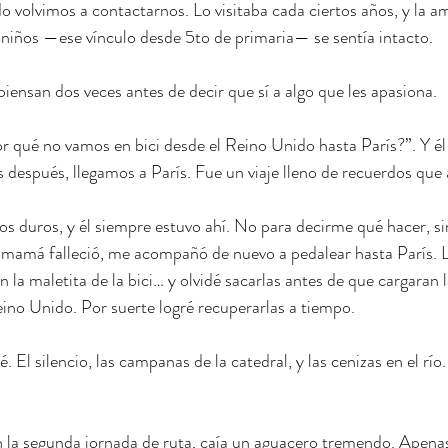
 volvimos a contactarnos. Lo visitaba cada ciertos años, y la a
iños —ese vínculo desde 5to de primaria— se sentía intacto.
piensan dos veces antes de decir que sí a algo que les apasiona.
por qué no vamos en bici desde el Reino Unido hasta París?”. Y él
después, llegamos a París. Fue un viaje lleno de recuerdos que
duros, y él siempre estuvo ahí. No para decirme qué hacer, s
mamá falleció, me acompañó de nuevo a pedalear hasta París. 
n la maletita de la bici… y olvidé sacarlas antes de que cargaran la
ino Unido. Por suerte logré recuperarlas a tiempo.
. El silencio, las campanas de la catedral, y las cenizas en el río.
en la segunda jornada de ruta, caía un aguacero tremendo. Apen