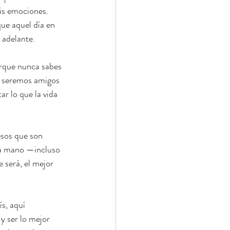
mis emociones. 
ue aquel día en 
 adelante.
rque nunca sabes 
e seremos amigos 
r lo que la vida 
sos que son 
a mano —incluso 
e será, el mejor 
s, aquí 
y ser lo mejor 