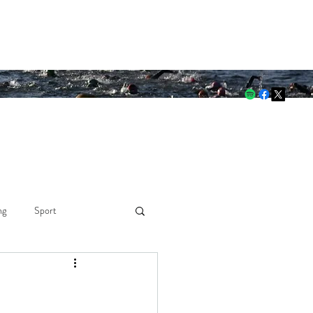
 through both.
ng
Sport