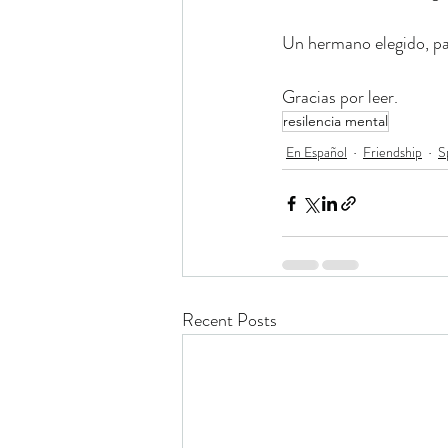
Un hermano elegido, pa
Gracias por leer.
resilencia mental
En Español
Friendship
S
Recent Posts