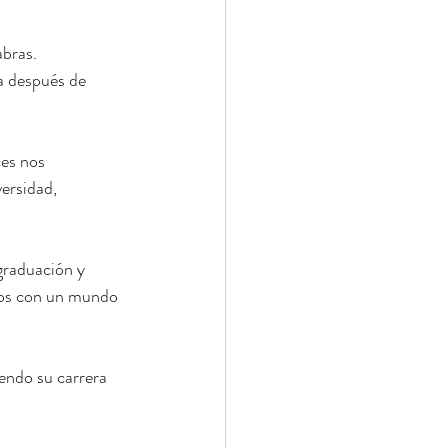
bras. 
a después de 
es nos 
ersidad, 
graduación y 
mos con un mundo 
endo su carrera 