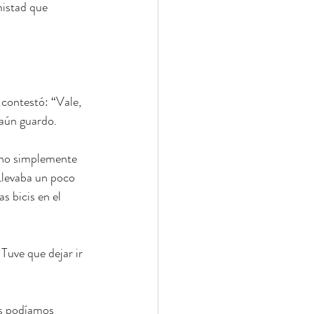
mistad que 
 contestó: “Vale, 
 aún guardo.
ino simplemente 
Llevaba un poco 
s bicis en el 
 Tuve que dejar ir 
as podíamos 