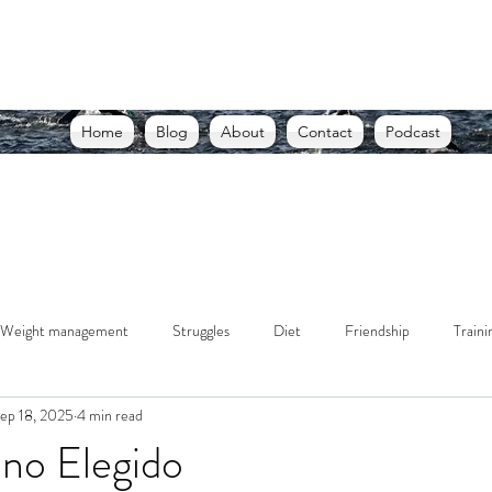
THE USELESS RUNNER, A BLOG
d racing through struggle. Writing through lessons. Living
Home
Blog
About
Contact
Podcast
Weight management
Struggles
Diet
Friendship
Traini
ep 18, 2025
4 min read
no Elegido