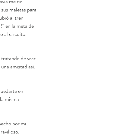
vía me río 
sus maletas para 
bió al tren 
!” en la meta de 
 al circuito. 
ratando de vivir 
una amistad así, 
quedarte en 
 la misma 
hecho por mí, 
avilloso.