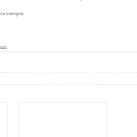
ra siempre.
port
THE USELESS RUNNER, A BLOG
©2020 by The Useless Runner.