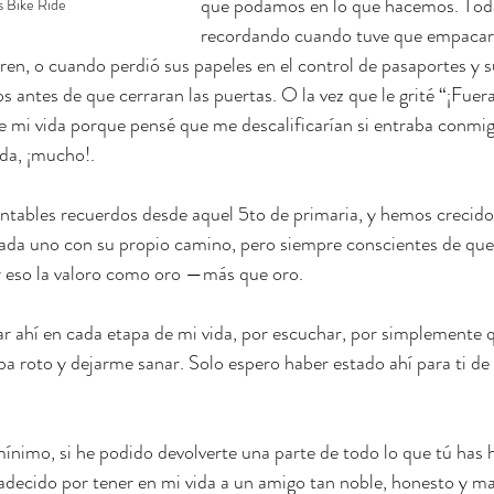
que podamos en lo que hacemos. Toda
s Bike Ride
recordando cuando tuve que empacar 
ren, o cuando perdió sus papeles en el control de pasaportes y su
 antes de que cerraran las puertas. O la vez que le grité “¡Fuera
e mi vida porque pensé que me descalificarían si entraba conmigo
da, ¡mucho!.
ables recuerdos desde aquel 5to de primaria, y hemos crecido t
Cada uno con su propio camino, pero siempre conscientes de que 
or eso la valoro como oro —más que oro.
ar ahí en cada etapa de mi vida, por escuchar, por simplemente 
ba roto y dejarme sanar. Solo espero haber estado ahí para ti de
nimo, si he podido devolverte una parte de todo lo que tú has 
decido por tener en mi vida a un amigo tan noble, honesto y mar